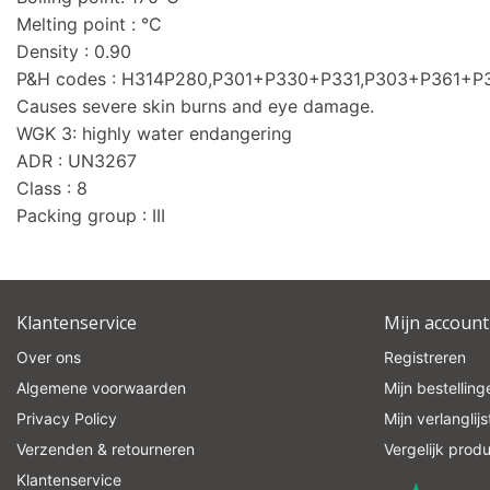
Melting point : °C
Density : 0.90
P&H codes : H314P280,P301+P330+P331,P303+P361+
Causes severe skin burns and eye damage.
WGK 3: highly water endangering
ADR : UN3267
Class : 8
Packing group : III
Klantenservice
Mijn account
Over ons
Registreren
Algemene voorwaarden
Mijn bestelling
Privacy Policy
Mijn verlanglijs
Verzenden & retourneren
Vergelijk prod
Klantenservice