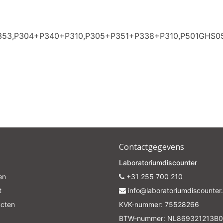
P353,P304+P340+P310,P305+P351+P338+P310,P501GHS0
Contactgegevens
Laboratoriumdiscounter
en
+31 255 700 210
t
info@laboratoriumdiscounter.
ucten
KVK-nummer: 75528266
BTW-nummer: NL869321213B0