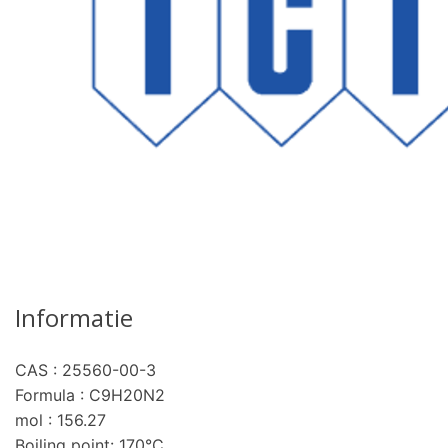
Informatie
CAS : 25560-00-3
Formula : C9H20N2
mol : 156.27
Boiling point: 170°C