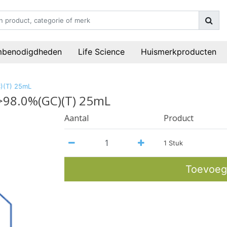
mbenodigdheden
Life Science
Huismerkproducten
C)(T) 25mL
 >98.0%(GC)(T) 25mL
Aantal
Product
1 Stuk
Toevoeg