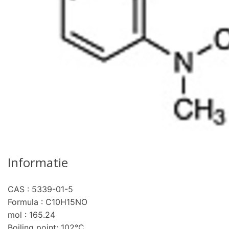
Informatie
CAS : 5339-01-5
Formula : C10H15NO
mol : 165.24
Boiling point: 102°C