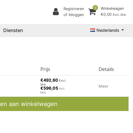
0
Winkelwagen
Registreren
€0,00
of Inloggen
Excl. btw
Diensten
Nederlands
Prijs
Details
€492,60
Excl.
btw
Meer
€596,05
Incl.
btw
en aan winkelwagen