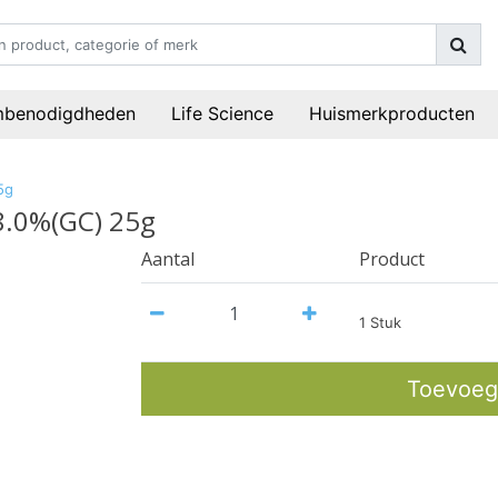
mbenodigdheden
Life Science
Huismerkproducten
5g
8.0%(GC) 25g
Aantal
Product
1 Stuk
Toevoeg