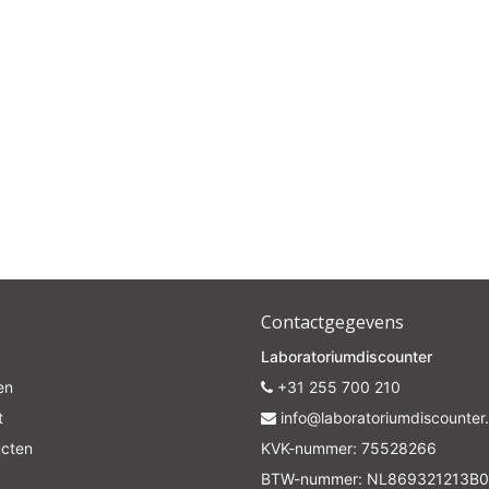
Contactgegevens
Laboratoriumdiscounter
en
+31 255 700 210
t
info@laboratoriumdiscounter.
ucten
KVK-nummer: 75528266
BTW-nummer: NL869321213B0