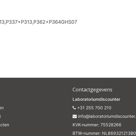
313,P337+P313,P362+P364GHS07
Contactgegevens
Laboratoriumdiscounter
en
+31 255 700 210
t
info@laboratoriumdiscounter.
ucten
KVK-nummer: 75528266
BTW-nummer: NL869321213B0