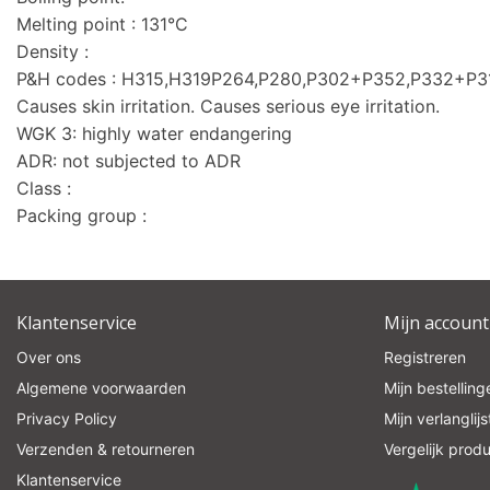
Melting point : 131°C
Density :
P&H codes : H315,H319P264,P280,P302+P352,P332+P
Causes skin irritation. Causes serious eye irritation.
WGK 3: highly water endangering
ADR: not subjected to ADR
Class :
Packing group :
Klantenservice
Mijn account
Over ons
Registreren
Algemene voorwaarden
Mijn bestelling
Privacy Policy
Mijn verlanglijs
Verzenden & retourneren
Vergelijk prod
Klantenservice