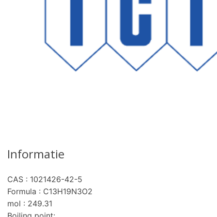
Informatie
CAS : 1021426-42-5
Formula : C13H19N3O2
mol : 249.31
Boiling point: