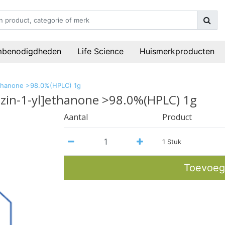
mbenodigdheden
Life Science
Huismerkproducten
ethanone >98.0%(HPLC) 1g
zin-1-yl]ethanone >98.0%(HPLC) 1g
Aantal
Product
1 Stuk
Toevoeg