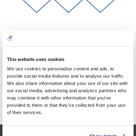
Aantal
Product
Prijs
Details
This website uses cookies
€285,63
We use cookies to personalise content and ads, to
Excl. btw
Meer
1 Stuk
€345,61
provide social media features and to analyse our traffic.
Incl. btw
We also share information about your use of our site with
Toevoegen aan winkelwagen
our social media, advertising and analytics partners who
may combine it with other information that you’ve
provided to them or that they’ve collected from your use
Informatie
of their services.
Show details