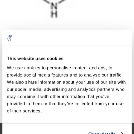
Aantal
Product
Prijs
Details
This website uses cookies
€45,54
We use cookies to personalise content and ads, to
Excl. btw
Meer
1 Stuk
€55,10
provide social media features and to analyse our traffic.
Incl. btw
We also share information about your use of our site with
Toevoegen aan winkelwagen
our social media, advertising and analytics partners who
may combine it with other information that you’ve
provided to them or that they’ve collected from your use
Informatie
of their services.
Show details