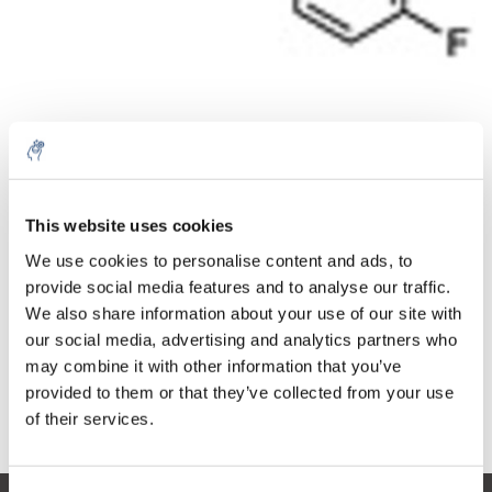
Aantal
Product
Prijs
Details
This website uses cookies
€556,07
We use cookies to personalise content and ads, to
Excl. btw
Meer
1 Stuk
provide social media features and to analyse our traffic.
€672,85
Incl. btw
We also share information about your use of our site with
our social media, advertising and analytics partners who
Toevoegen aan winkelwagen
may combine it with other information that you’ve
provided to them or that they’ve collected from your use
Informatie
of their services.