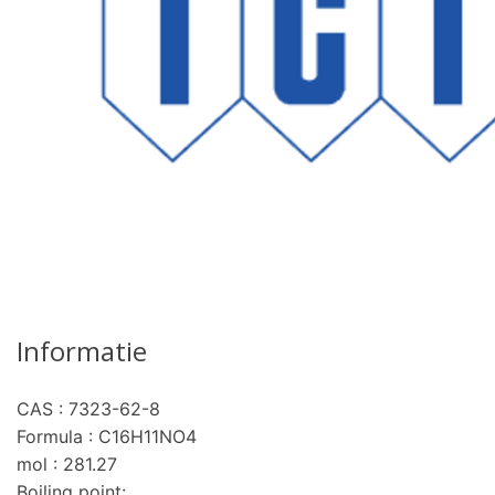
Informatie
CAS : 7323-62-8
Formula : C16H11NO4
mol : 281.27
Boiling point: