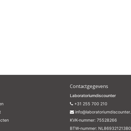
Contactgegevens
Laboratoriumdiscounter
en
+31 255 700 210
t
info@laboratoriumdiscounter.
ucten
KVK-nummer: 75528266
BTW-nummer: NL869321213B0