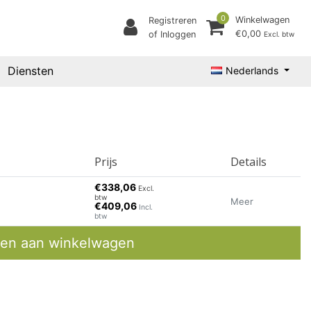
0
Winkelwagen
Registreren
€0,00
of Inloggen
Excl. btw
Diensten
Nederlands
Prijs
Details
€338,06
Excl.
btw
Meer
€409,06
Incl.
btw
en aan winkelwagen