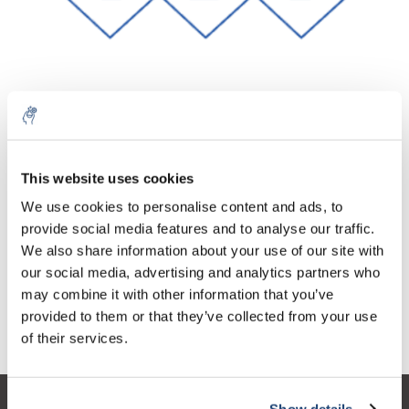
Aantal
Product
Prijs
Details
This website uses cookies
€36,96
We use cookies to personalise content and ads, to
Excl. btw
Meer
1 Stuk
€44,72
provide social media features and to analyse our traffic.
Incl. btw
We also share information about your use of our site with
Toevoegen aan winkelwagen
our social media, advertising and analytics partners who
may combine it with other information that you’ve
provided to them or that they’ve collected from your use
Informatie
of their services.
Show details