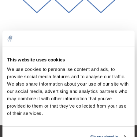
Aantal
Product
Prijs
Details
This website uses cookies
€295,28
We use cookies to personalise content and ads, to
Excl. btw
Meer
1 Stuk
€357,29
provide social media features and to analyse our traffic.
Incl. btw
We also share information about your use of our site with
Toevoegen aan winkelwagen
our social media, advertising and analytics partners who
may combine it with other information that you’ve
provided to them or that they’ve collected from your use
Informatie
of their services.
Show details