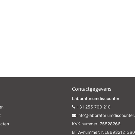
Contactgegevens
Laboratoriumdiscounter
en
+31 255 700 210
t
info@laboratoriumdiscounter.
ucten
KVK-nummer: 75528266
BTW-nummer: NL869321213B0