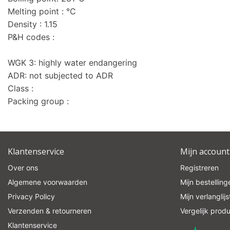
Melting point : °C
Density : 1.15
P&H codes :
WGK 3: highly water endangering
ADR: not subjected to ADR
Class :
Packing group :
Klantenservice
Mijn account
Over ons
Registreren
Algemene voorwaarden
Mijn bestelling
Privacy Policy
Mijn verlanglijs
Verzenden & retourneren
Vergelijk prod
Klantenservice