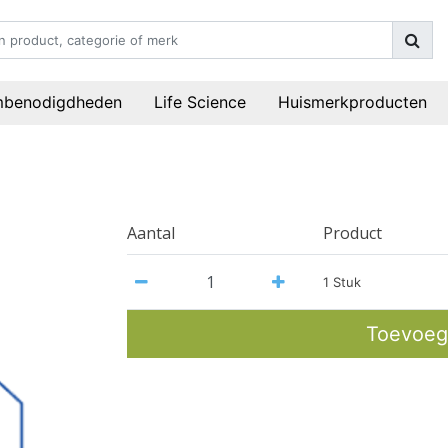
mbenodigdheden
Life Science
Huismerkproducten
Aantal
Product
1 Stuk
Toevoeg