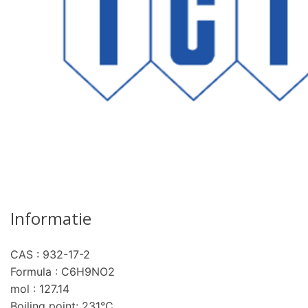
Informatie
CAS : 932-17-2
Formula : C6H9NO2
mol : 127.14
Boiling point: 231°C