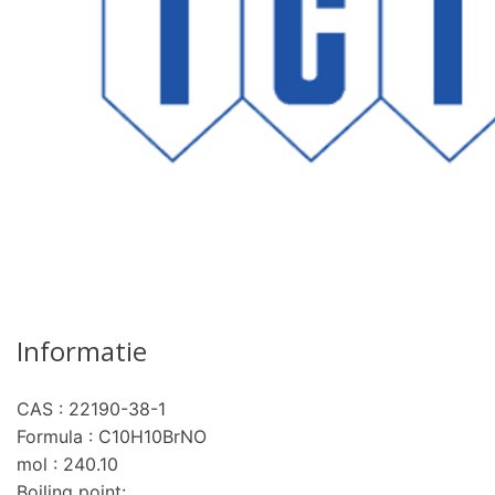
Informatie
CAS : 22190-38-1
Formula : C10H10BrNO
mol : 240.10
Boiling point: