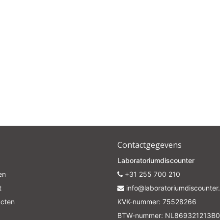
Contactgegevens
Laboratoriumdiscounter
en
+31 255 700 210
t
info@laboratoriumdiscounter.
ucten
KVK-nummer: 75528266
BTW-nummer: NL869321213B0