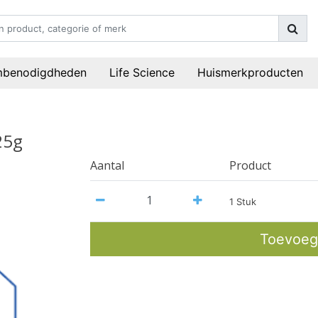
mbenodigdheden
Life Science
Huismerkproducten
25g
Aantal
Product
1 Stuk
Toevoeg