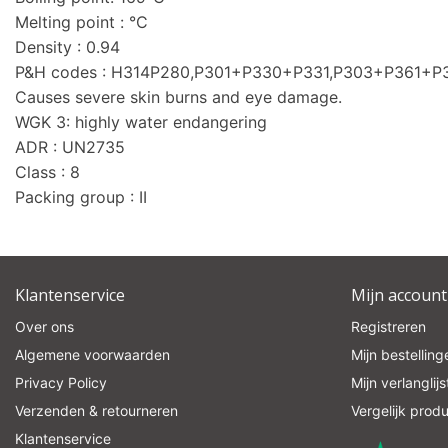
Melting point : °C
Density : 0.94
P&H codes : H314P280,P301+P330+P331,P303+P361+
Causes severe skin burns and eye damage.
WGK 3: highly water endangering
ADR : UN2735
Class : 8
Packing group : II
Klantenservice
Mijn account
Over ons
Registreren
Algemene voorwaarden
Mijn bestelling
Privacy Policy
Mijn verlanglijs
Verzenden & retourneren
Vergelijk prod
Klantenservice