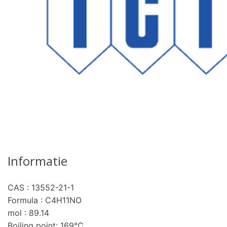
Informatie
CAS : 13552-21-1
Formula : C4H11NO
mol : 89.14
Boiling point: 169°C