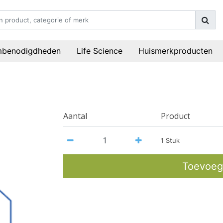
mbenodigdheden
Life Science
Huismerkproducten
Aantal
Product
1 Stuk
Toevoeg