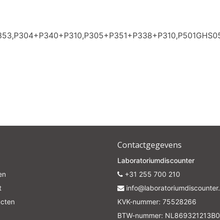
P353,P304+P340+P310,P305+P351+P338+P310,P501GHS0
Contactgegevens
Laboratoriumdiscounter
en
+31 255 700 210
t
info@laboratoriumdiscounter.
ucten
KVK-nummer: 75528266
BTW-nummer: NL869321213B0