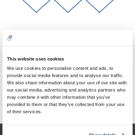
Aantal
Product
Prijs
Details
This website uses cookies
€62,10
We use cookies to personalise content and ads, to
Excl. btw
Meer
1 Stuk
€75,14
provide social media features and to analyse our traffic.
Incl. btw
We also share information about your use of our site with
Toevoegen aan winkelwagen
our social media, advertising and analytics partners who
may combine it with other information that you’ve
provided to them or that they’ve collected from your use
Informatie
of their services.
Show details