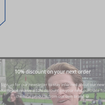
10% discount on your next order
Sign up for our newsletter to stay informed about our new
ducts, and receive a 10% discount on your next purchase for
chemical products from our own brand 😀