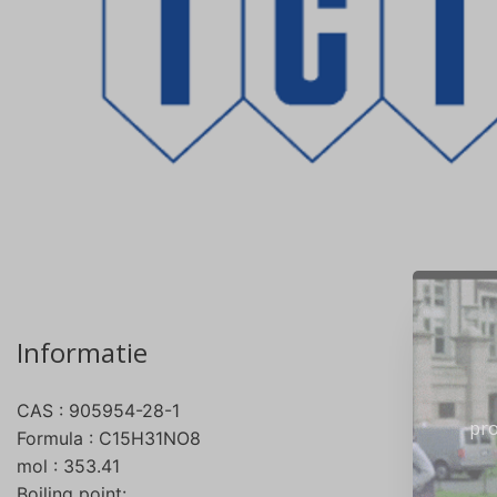
Informatie
CAS : 905954-28-1
pro
Formula : C15H31NO8
mol : 353.41
Boiling point: