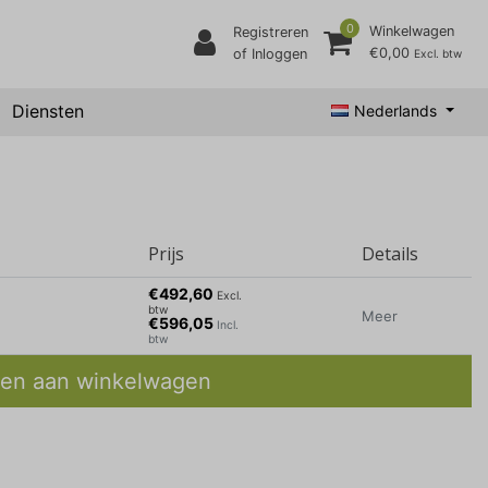
0
Winkelwagen
Registreren
€0,00
of Inloggen
Excl. btw
Diensten
Nederlands
Prijs
Details
€492,60
Excl.
btw
Meer
€596,05
Incl.
btw
en aan winkelwagen