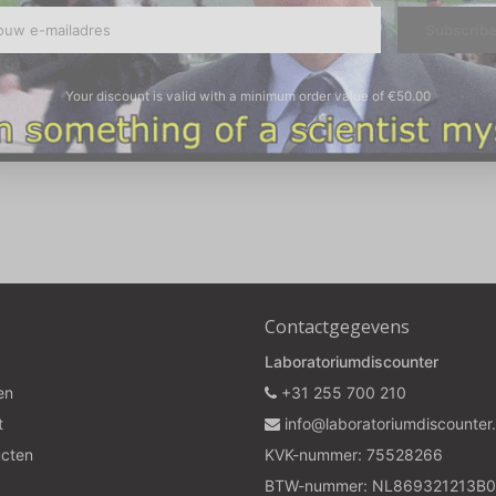
Subscrib
Your discount is valid with a minimum order value of €50.00
Contactgegevens
Laboratoriumdiscounter
en
+31 255 700 210
t
info@laboratoriumdiscounter.
ucten
KVK-nummer: 75528266
BTW-nummer: NL869321213B0