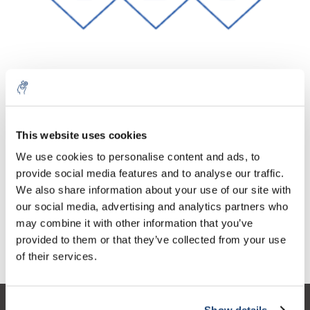
Aantal
Product
Prijs
Details
This website uses cookies
€708,40
We use cookies to personalise content and ads, to
Excl. btw
Meer
1 Stuk
€857,16
provide social media features and to analyse our traffic.
Incl. btw
We also share information about your use of our site with
Toevoegen aan winkelwagen
our social media, advertising and analytics partners who
may combine it with other information that you’ve
provided to them or that they’ve collected from your use
Informatie
of their services.
Show details