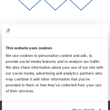
Aantal
Product
Prijs
Details
This website uses cookies
€293,91
We use cookies to personalise content and ads, to
Excl. btw
Meer
1 Stuk
€355,63
provide social media features and to analyse our traffic.
Incl. btw
We also share information about your use of our site with
Toevoegen aan winkelwagen
our social media, advertising and analytics partners who
may combine it with other information that you’ve
provided to them or that they’ve collected from your use
Informatie
of their services.
Show details