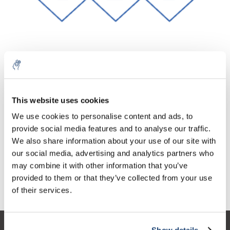
Aantal
Product
Prijs
Details
This website uses cookies
€95,21
We use cookies to personalise content and ads, to
Excl. btw
Meer
1 Stuk
€115,20
provide social media features and to analyse our traffic.
Incl. btw
We also share information about your use of our site with
Toevoegen aan winkelwagen
our social media, advertising and analytics partners who
may combine it with other information that you’ve
provided to them or that they’ve collected from your use
Informatie
of their services.
Show details