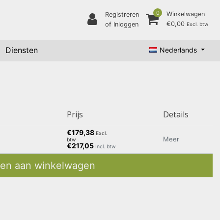
0
Winkelwagen
Registreren
€0,00
of Inloggen
Excl. btw
Diensten
Nederlands
Prijs
Details
€179,38
Excl.
Meer
btw
€217,05
Incl. btw
en aan winkelwagen