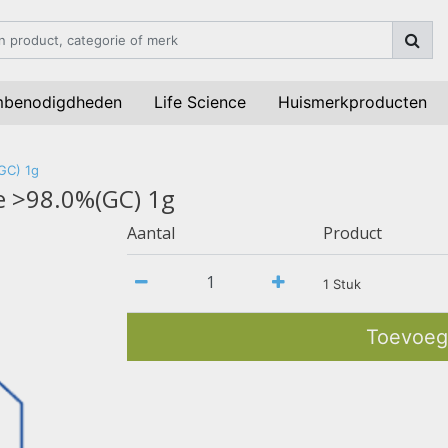
mbenodigdheden
Life Science
Huismerkproducten
GC) 1g
e >98.0%(GC) 1g
Aantal
Product
1 Stuk
Toevoeg