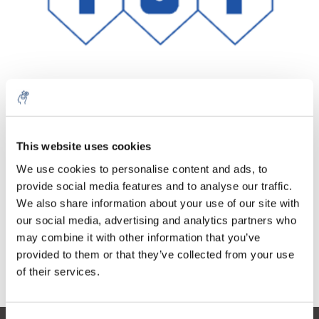
Aantal
Product
Prijs
Details
This website uses cookies
€357,38
We use cookies to personalise content and ads, to
Excl. btw
Meer
1 Stuk
provide social media features and to analyse our traffic.
€432,43
Incl. btw
We also share information about your use of our site with
our social media, advertising and analytics partners who
Toevoegen aan winkelwagen
may combine it with other information that you’ve
provided to them or that they’ve collected from your use
Informatie
of their services.