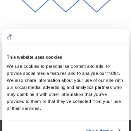
Aantal
Product
Prijs
Details
This website uses cookies
€104,86
We use cookies to personalise content and ads, to
Excl. btw
Meer
1 Stuk
€126,88
provide social media features and to analyse our traffic.
Incl. btw
We also share information about your use of our site with
Toevoegen aan winkelwagen
our social media, advertising and analytics partners who
may combine it with other information that you’ve
provided to them or that they’ve collected from your use
Informatie
of their services.
Show details