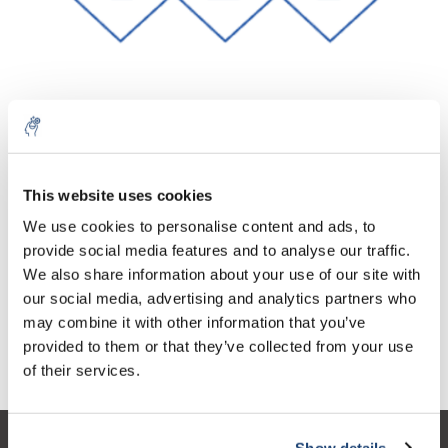
Aantal
Product
Prijs
Details
This website uses cookies
€64,86
We use cookies to personalise content and ads, to
Excl. btw
Meer
1 Stuk
€78,48
provide social media features and to analyse our traffic.
Incl. btw
We also share information about your use of our site with
Toevoegen aan winkelwagen
our social media, advertising and analytics partners who
may combine it with other information that you’ve
provided to them or that they’ve collected from your use
Informatie
of their services.
Show details