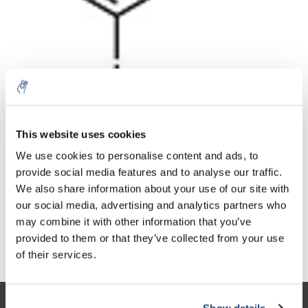
Aantal
Product
Prijs
Details
This website uses cookies
€96,59
We use cookies to personalise content and ads, to
Excl. btw
Meer
1 Stuk
€116,88
provide social media features and to analyse our traffic.
Incl. btw
We also share information about your use of our site with
Toevoegen aan winkelwagen
our social media, advertising and analytics partners who
may combine it with other information that you’ve
provided to them or that they’ve collected from your use
Informatie
of their services.
Show details