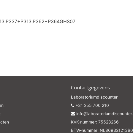
313,P337+P313,P362+P364GHS07
Contactgegevens
Laboratoriumdiscounter
en
+31 255 700 210
t
info@laboratoriumdiscounter.
ucten
KVK-nummer: 75528266
BTW-nummer: NL869321213B0