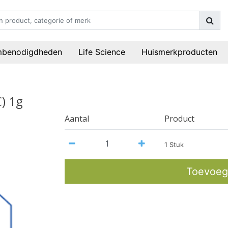
mbenodigdheden
Life Science
Huismerkproducten
) 1g
Aantal
Product
1 Stuk
Toevoeg