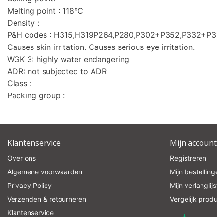
Melting point : 118°C
Density :
P&H codes : H315,H319P264,P280,P302+P352,P332+P
Causes skin irritation. Causes serious eye irritation.
WGK 3: highly water endangering
ADR: not subjected to ADR
Class :
Packing group :
Klantenservice
Mijn account
Over ons
Registreren
Algemene voorwaarden
Mijn bestelling
Privacy Policy
Mijn verlanglijs
Verzenden & retourneren
Vergelijk prod
Klantenservice