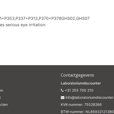
361+P353,P337+P313,P370+P378GHS02,GHS07
s serious eye irritation.
Contactgegevens
Laboratoriumdiscounter
en
+31 255 700 210
t
info@laboratoriumdiscounter.
ucten
KVK-nummer: 75528266
BTW-nummer: NL869321213B0