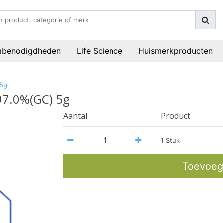
mbenodigdheden
Life Science
Huismerkproducten
 5g
97.0%(GC) 5g
Aantal
Product
1 Stuk
Toevoeg