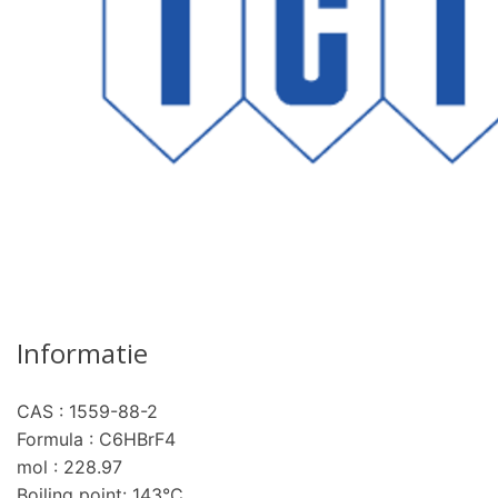
Informatie
CAS : 1559-88-2
Formula : C6HBrF4
mol : 228.97
Boiling point: 143°C