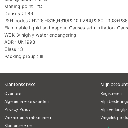
Melting point : °C
Density : 1.89
P&H codes : H226,H315,H319P210,P264,P280,P303+P
Flammable liquid and vapour. Causes skin irritation. Cause
WGK 3: highly water endangering
ADR : UN1993
Class : 3
Packing group : III
Klantenservice
Mijn account
Over ons
Registreren
Algemene voorwaarden
Mijn bestelling
Privacy Policy
Mijn verlanglijs
Verzenden & retourneren
Vergelijk prod
Klantenservice