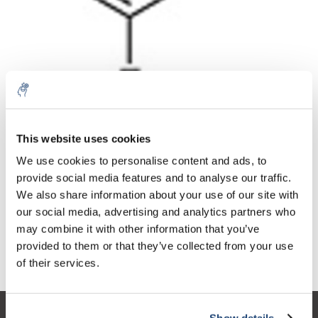
Aantal
Product
Prijs
Details
This website uses cookies
€48,29
We use cookies to personalise content and ads, to
Excl. btw
Meer
1 Stuk
€58,43
provide social media features and to analyse our traffic.
Incl. btw
We also share information about your use of our site with
Toevoegen aan winkelwagen
our social media, advertising and analytics partners who
may combine it with other information that you’ve
provided to them or that they’ve collected from your use
Informatie
of their services.
Show details