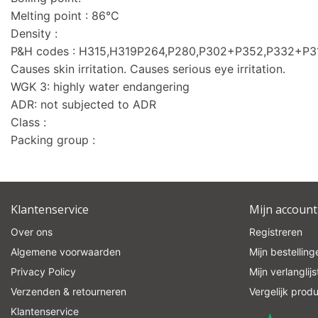
Melting point : 86°C
Density :
P&H codes : H315,H319P264,P280,P302+P352,P332+P
Causes skin irritation. Causes serious eye irritation.
WGK 3: highly water endangering
ADR: not subjected to ADR
Class :
Packing group :
Klantenservice
Mijn account
Over ons
Registreren
Algemene voorwaarden
Mijn bestelling
Privacy Policy
Mijn verlanglijs
Verzenden & retourneren
Vergelijk prod
Klantenservice