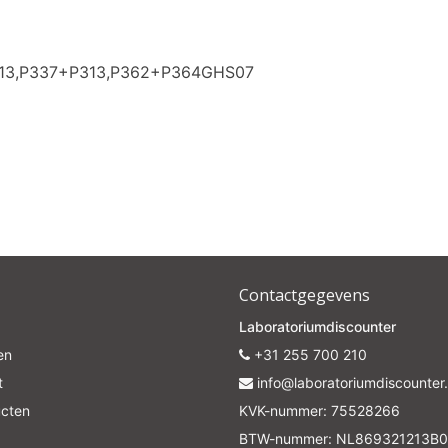
313,P337+P313,P362+P364GHS07
Contactgegevens
Laboratoriumdiscounter
en
+31 255 700 210
t
info@laboratoriumdiscounter.
ucten
KVK-nummer: 75528266
BTW-nummer: NL869321213B0