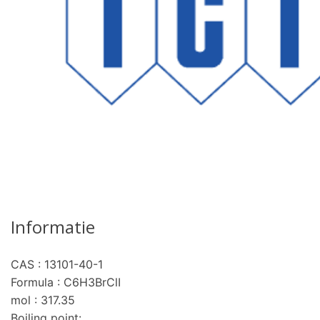
Informatie
CAS : 13101-40-1
Formula : C6H3BrClI
mol : 317.35
Boiling point: