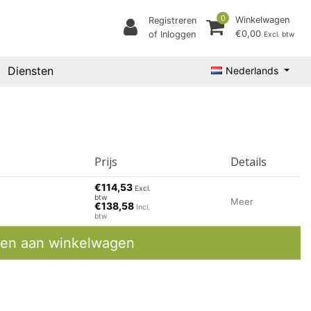
0
Winkelwagen
Registreren
€0,00
of Inloggen
Excl. btw
Diensten
Nederlands
Prijs
Details
€114,53
Excl.
btw
Meer
€138,58
Incl.
btw
en aan winkelwagen