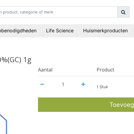
mbenodigdheden
Life Science
Huismerkproducten
0%(GC) 1g
Aantal
Product
1 Stuk
Toevoeg