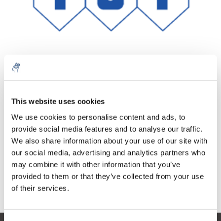
Aantal
Product
Prijs
Details
This website uses cookies
€263,55
We use cookies to personalise content and ads, to
Excl. btw
Meer
1 Stuk
provide social media features and to analyse our traffic.
€318,89
Incl. btw
We also share information about your use of our site with
our social media, advertising and analytics partners who
Toevoegen aan winkelwagen
may combine it with other information that you’ve
provided to them or that they’ve collected from your use
Informatie
of their services.