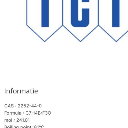
Informatie
CAS : 2252-44-0
Formula : C7H4BrF3O
mol : 241.01
Boiling point: 81°C