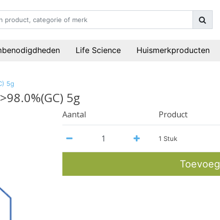
mbenodigdheden
Life Science
Huismerkproducten
C) 5g
 >98.0%(GC) 5g
Aantal
Product
1 Stuk
Toevoeg