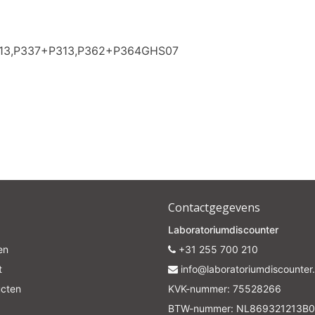
313,P337+P313,P362+P364GHS07
Contactgegevens
Laboratoriumdiscounter
en
+31 255 700 210
t
info@laboratoriumdiscounter.
ucten
KVK-nummer: 75528266
BTW-nummer: NL869321213B0