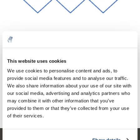
Aantal
Product
Prijs
Details
This website uses cookies
€63,47
We use cookies to personalise content and ads, to
Excl. btw
Meer
1 Stuk
€76,80
provide social media features and to analyse our traffic.
Incl. btw
We also share information about your use of our site with
Toevoegen aan winkelwagen
our social media, advertising and analytics partners who
may combine it with other information that you’ve
provided to them or that they’ve collected from your use
Informatie
of their services.
Show details