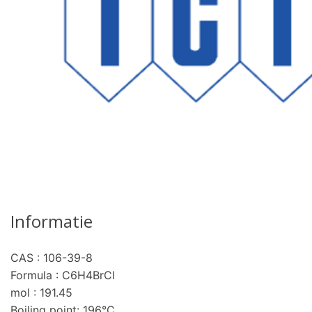
Informatie
CAS : 106-39-8
Formula : C6H4BrCl
mol : 191.45
Boiling point: 196°C