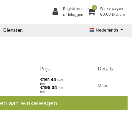
0
Winkelwagen
Registreren
€0,00
of Inloggen
Excl. btw
Diensten
Nederlands
Prijs
Details
€161,44
Excl.
btw
Meer
€195,34
Incl.
btw
en aan winkelwagen