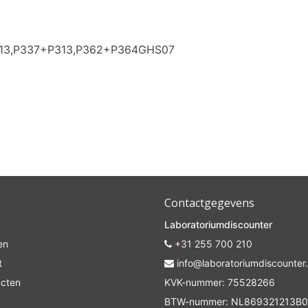
313,P337+P313,P362+P364GHS07
Contactgegevens
Laboratoriumdiscounter
en
+31 255 700 210
t
info@laboratoriumdiscounter.
ucten
KVK-nummer: 75528266
BTW-nummer: NL869321213B0