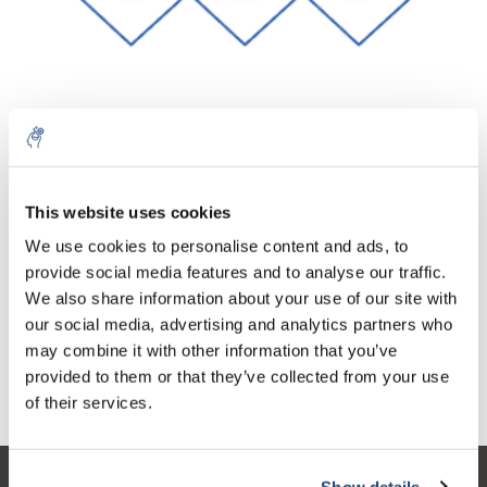
Aantal
Product
Prijs
Details
This website uses cookies
€491,23
We use cookies to personalise content and ads, to
Excl. btw
Meer
1 Stuk
€594,38
provide social media features and to analyse our traffic.
Incl. btw
We also share information about your use of our site with
Toevoegen aan winkelwagen
our social media, advertising and analytics partners who
may combine it with other information that you’ve
provided to them or that they’ve collected from your use
Informatie
of their services.
Show details