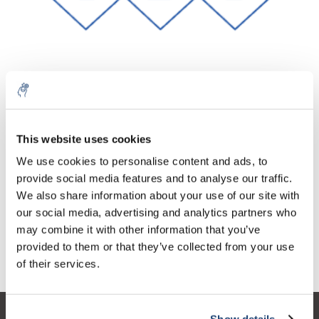
Aantal
Product
Prijs
Details
This website uses cookies
€120,04
We use cookies to personalise content and ads, to
Excl. btw
Meer
1 Stuk
€145,25
provide social media features and to analyse our traffic.
Incl. btw
We also share information about your use of our site with
Toevoegen aan winkelwagen
our social media, advertising and analytics partners who
may combine it with other information that you’ve
provided to them or that they’ve collected from your use
Informatie
of their services.
Show details