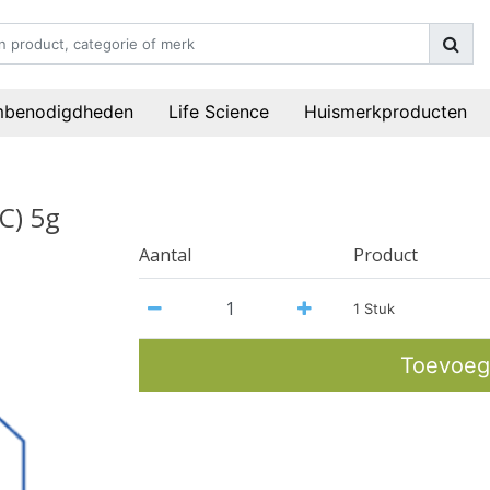
mbenodigdheden
Life Science
Huismerkproducten
C) 5g
Aantal
Product
1 Stuk
Toevoeg