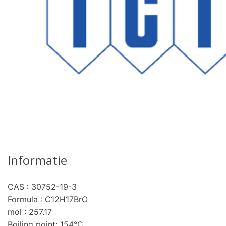
Informatie
CAS : 30752-19-3
Formula : C12H17BrO
mol : 257.17
Boiling point: 154°C