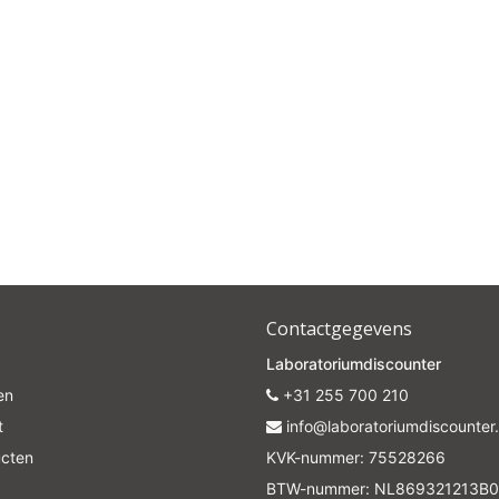
Contactgegevens
Laboratoriumdiscounter
en
+31 255 700 210
t
info@laboratoriumdiscounter.
ucten
KVK-nummer: 75528266
BTW-nummer: NL869321213B0