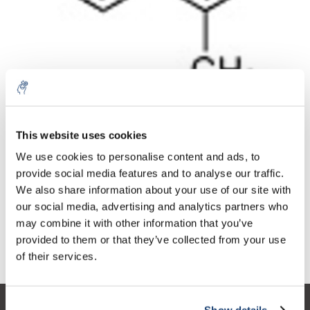
Aantal
Product
Prijs
Details
This website uses cookies
€49,68
We use cookies to personalise content and ads, to
Excl. btw
Meer
1 Stuk
€60,11
provide social media features and to analyse our traffic.
Incl. btw
We also share information about your use of our site with
Toevoegen aan winkelwagen
our social media, advertising and analytics partners who
may combine it with other information that you’ve
provided to them or that they’ve collected from your use
Informatie
of their services.
Show details