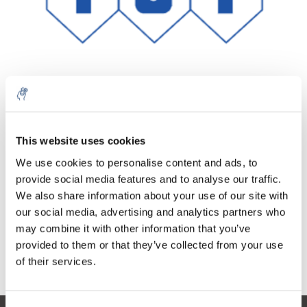
Aantal
Product
Prijs
Details
This website uses cookies
€231,81
We use cookies to personalise content and ads, to
Excl. btw
Meer
1 Stuk
provide social media features and to analyse our traffic.
€280,49
Incl. btw
We also share information about your use of our site with
our social media, advertising and analytics partners who
Toevoegen aan winkelwagen
may combine it with other information that you’ve
provided to them or that they’ve collected from your use
Informatie
of their services.