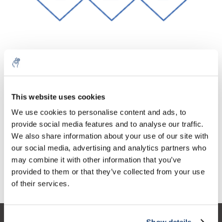
Aantal
Product
Prijs
Details
This website uses cookies
€132,46
We use cookies to personalise content and ads, to
Excl. btw
Meer
1 Stuk
€160,28
provide social media features and to analyse our traffic.
Incl. btw
We also share information about your use of our site with
Toevoegen aan winkelwagen
our social media, advertising and analytics partners who
may combine it with other information that you’ve
provided to them or that they’ve collected from your use
Informatie
of their services.
Show details