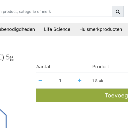
mbenodigdheden
Life Science
Huismerkproducten
) 5g
Aantal
Product
1 Stuk
Toevoeg