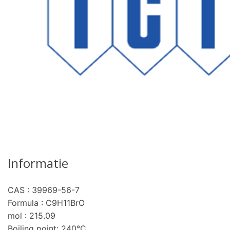
Informatie
CAS : 39969-56-7
Formula : C9H11BrO
mol : 215.09
Boiling point: 240°C