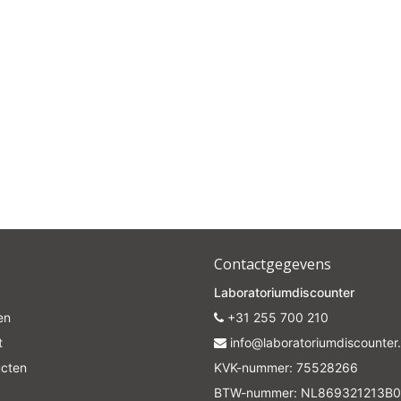
Contactgegevens
Laboratoriumdiscounter
en
+31 255 700 210
t
info@laboratoriumdiscounter.
ucten
KVK-nummer: 75528266
BTW-nummer: NL869321213B0