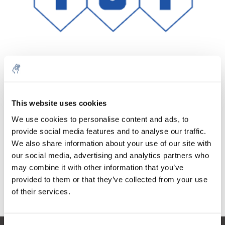
Aantal
Product
Prijs
Details
This website uses cookies
€372,56
We use cookies to personalise content and ads, to
Excl. btw
Meer
1 Stuk
provide social media features and to analyse our traffic.
€450,80
Incl. btw
We also share information about your use of our site with
our social media, advertising and analytics partners who
Toevoegen aan winkelwagen
may combine it with other information that you’ve
provided to them or that they’ve collected from your use
Informatie
of their services.