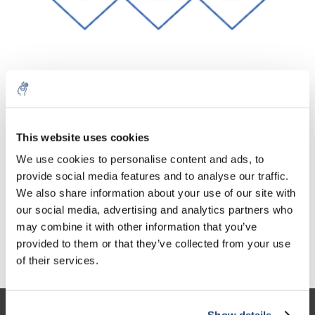
Aantal
Product
Prijs
Details
This website uses cookies
€20,70
We use cookies to personalise content and ads, to
Excl. btw
Meer
1 Stuk
€25,05
provide social media features and to analyse our traffic.
Incl. btw
We also share information about your use of our site with
Toevoegen aan winkelwagen
our social media, advertising and analytics partners who
may combine it with other information that you’ve
provided to them or that they’ve collected from your use
Informatie
of their services.
Show details