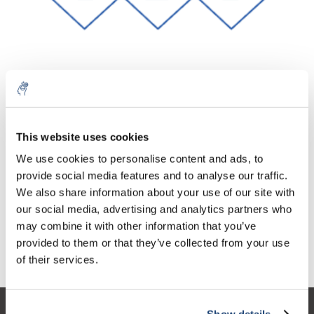
Aantal
Product
Prijs
Details
This website uses cookies
€437,40
We use cookies to personalise content and ads, to
Excl. btw
Meer
1 Stuk
€529,26
provide social media features and to analyse our traffic.
Incl. btw
We also share information about your use of our site with
Toevoegen aan winkelwagen
our social media, advertising and analytics partners who
may combine it with other information that you’ve
provided to them or that they’ve collected from your use
Informatie
of their services.
Show details