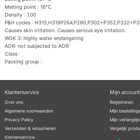
Melting point : 16°C
Density : 1.00
P&H codes : H315,H319P264,P280,P302+P352,P332+P
Causes skin irritation. Causes serious eye irritation.
WGK 3: highly water endangering
ADR: not subjected to ADR
Class :
Packing group :
Klantenservice
Mijn account
Over ons
Registreren
Algemene voorwaarden
Mijn bestelling
Privacy Policy
Mijn verlanglijs
Verzenden & retourneren
Vergelijk prod
Klantenservice