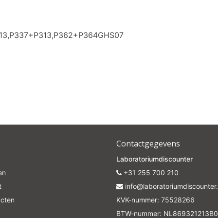
313,P337+P313,P362+P364GHS07
Contactgegevens
Laboratoriumdiscounter
en
+31 255 700 210
t
info@laboratoriumdiscounter.
ucten
KVK-nummer: 75528266
BTW-nummer: NL869321213B0