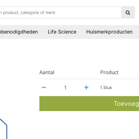
mbenodigdheden
Life Science
Huismerkproducten
Aantal
Product
1 Stuk
Toevoeg