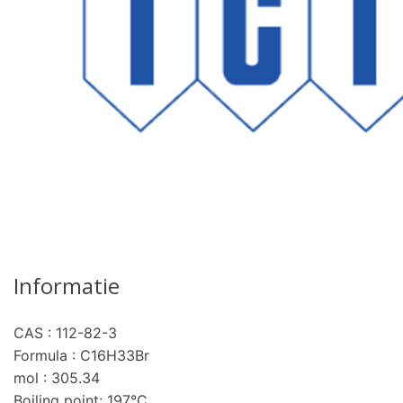
Informatie
CAS : 112-82-3
Formula : C16H33Br
mol : 305.34
Boiling point: 197°C