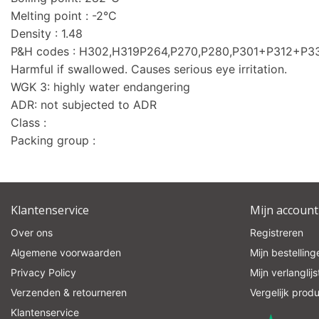
Melting point : -2°C
Density : 1.48
P&H codes : H302,H319P264,P270,P280,P301+P312+P
Harmful if swallowed. Causes serious eye irritation.
WGK 3: highly water endangering
ADR: not subjected to ADR
Class :
Packing group :
Klantenservice
Mijn account
Over ons
Registreren
Algemene voorwaarden
Mijn bestelling
Privacy Policy
Mijn verlanglijs
Verzenden & retourneren
Vergelijk prod
Klantenservice