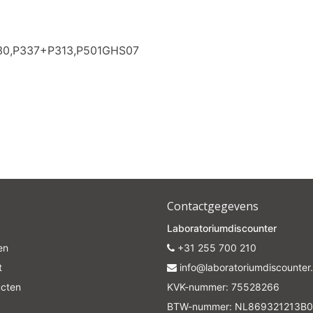
330,P337+P313,P501GHS07
Contactgegevens
Laboratoriumdiscounter
en
+31 255 700 210
t
info@laboratoriumdiscounter.
ucten
KVK-nummer: 75528266
BTW-nummer: NL869321213B0