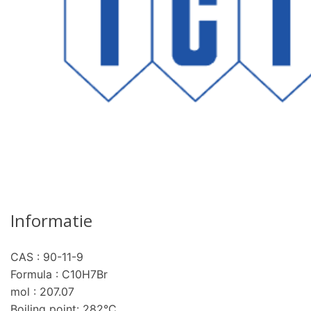
Informatie
CAS : 90-11-9
Formula : C10H7Br
mol : 207.07
Boiling point: 282°C