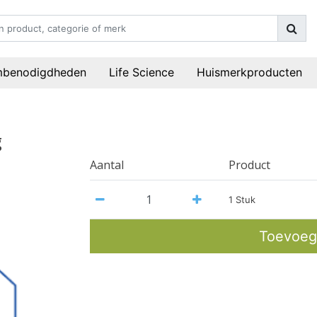
mbenodigdheden
Life Science
Huismerkproducten
g
Aantal
Product
1 Stuk
Toevoeg