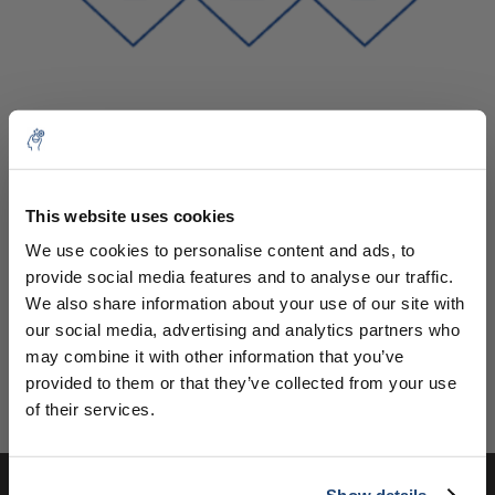
10% discount on your next
Aantal
Product
Prijs
Details
order
This website uses cookies
€45,54
We use cookies to personalise content and ads, to
Excl. btw
Meer
1 Stuk
€55,10
provide social media features and to analyse our traffic.
Sign up for our newsletter to stay
Incl. btw
We also share information about your use of our site with
informed about our new products, and
×
Toevoegen aan winkelwagen
our social media, advertising and analytics partners who
receive a 10% discount on your next
Let op! Voor dit product is een
may combine it with other information that you’ve
purchase for all chemical products from
eindgebruikersverklaring vereist, u kunt
provided to them or that they’ve collected from your use
our own brand 😀
Informatie
deze hier invullen
of their services.
Eindgebruikersverklaring
Show details