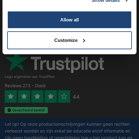
Klantenservice
Subscribe
Mijn account
Allow all
Contactgegevens
Your discount is valid with a minimum order value of
€50.00
Openingstijden
Customize
Logo eigendom van TrustPilot
Reviews 273 - Goed
4.4
Geverifieerd bedrijf
Let op! Op onze productomschrijvingen kunnen geen rechten
verleend worden en zijn enkel ter educatie en/of informatie en
zijn geen handleiding of omschrijving hoe u het product kan en