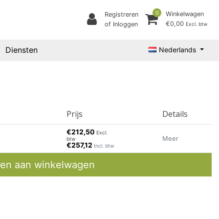
0
Winkelwagen
Registreren
€0,00
of Inloggen
Excl. btw
Diensten
Nederlands
Prijs
Details
€212,50
Excl.
Meer
btw
€257,12
Incl. btw
en aan winkelwagen