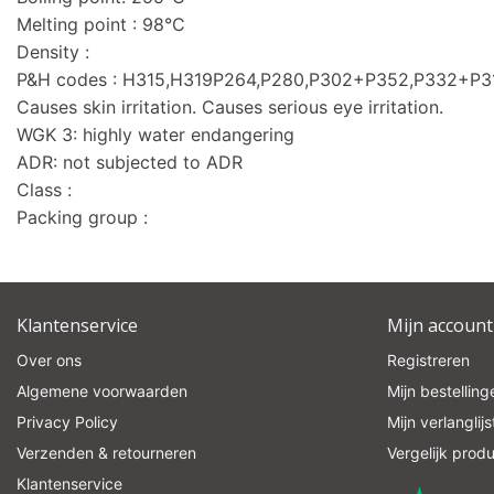
Melting point : 98°C
Density :
P&H codes : H315,H319P264,P280,P302+P352,P332+P
Causes skin irritation. Causes serious eye irritation.
WGK 3: highly water endangering
ADR: not subjected to ADR
Class :
Packing group :
Klantenservice
Mijn account
Over ons
Registreren
Algemene voorwaarden
Mijn bestelling
Privacy Policy
Mijn verlanglijs
Verzenden & retourneren
Vergelijk prod
Klantenservice