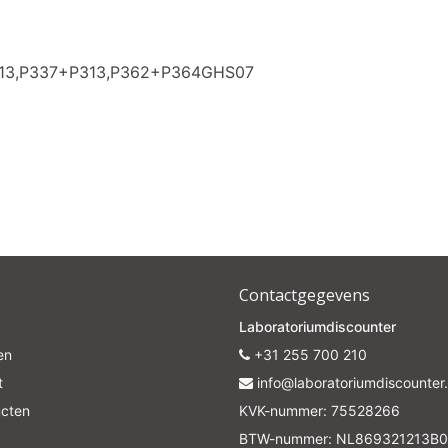
Subscrib
313,P337+P313,P362+P364GHS07
Your discount is valid with a minimum order value of €50.00
Contactgegevens
Laboratoriumdiscounter
en
+31 255 700 210
t
info@laboratoriumdiscounter.
ucten
KVK-nummer: 75528266
BTW-nummer: NL869321213B0