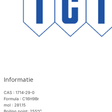
Informatie
CAS : 1714-29-0
pro
Formula : C16H9Br
mol : 281.15
Boiling point: 255°C