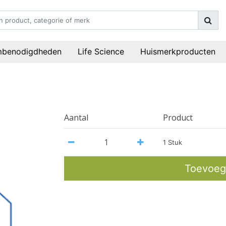
mbenodigdheden
Life Science
Huismerkproducten
Aantal
Product
1 Stuk
Toevoeg