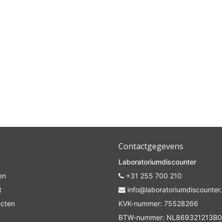
Contactgegevens
Laboratoriumdiscounter
en
+31 255 700 210
t
info@laboratoriumdiscounter.
ucten
KVK-nummer: 75528266
BTW-nummer: NL869321213B0