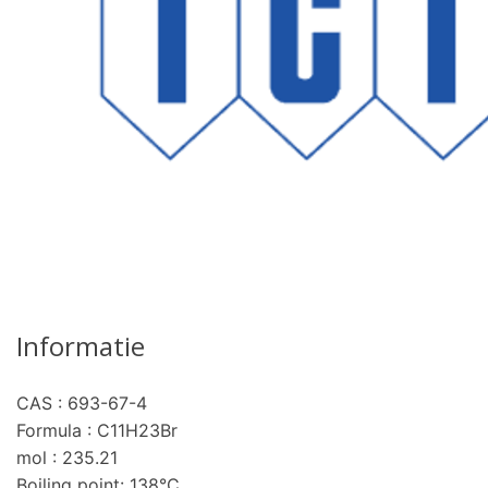
Informatie
CAS : 693-67-4
Formula : C11H23Br
mol : 235.21
Boiling point: 138°C