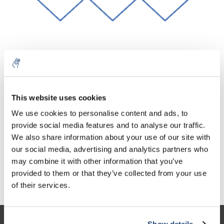
Aantal
Product
Prijs
Details
This website uses cookies
€136,61
We use cookies to personalise content and ads, to
Excl. btw
Meer
1 Stuk
€165,30
provide social media features and to analyse our traffic.
Incl. btw
We also share information about your use of our site with
Toevoegen aan winkelwagen
our social media, advertising and analytics partners who
may combine it with other information that you’ve
provided to them or that they’ve collected from your use
Informatie
of their services.
Show details