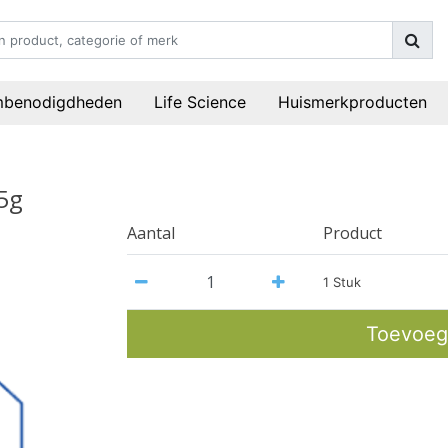
mbenodigdheden
Life Science
Huismerkproducten
5g
Aantal
Product
1 Stuk
Toevoeg