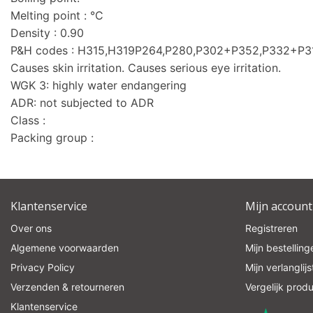
Melting point : °C
Density : 0.90
P&H codes : H315,H319P264,P280,P302+P352,P332+P
Causes skin irritation. Causes serious eye irritation.
WGK 3: highly water endangering
ADR: not subjected to ADR
Class :
Packing group :
Klantenservice
Mijn account
Over ons
Registreren
Algemene voorwaarden
Mijn bestelling
Privacy Policy
Mijn verlanglijs
Verzenden & retourneren
Vergelijk prod
Klantenservice