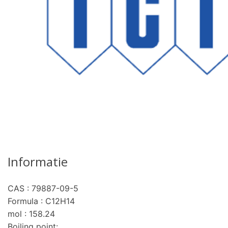
Informatie
CAS : 79887-09-5
pro
Formula : C12H14
mol : 158.24
Boiling point: