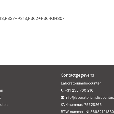
Subscrib
313,P337+P313,P362+P364GHS07
Your discount is valid with a minimum order value of €50.00
Contactgegevens
Laboratoriumdiscounter
en
+31 255 700 210
t
info@laboratoriumdiscounter.
ucten
KVK-nummer: 75528266
BTW-nummer: NL869321213B0