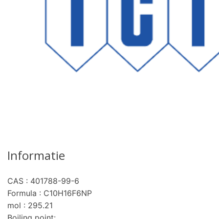
Informatie
CAS : 401788-99-6
Formula : C10H16F6NP
mol : 295.21
Boiling point: