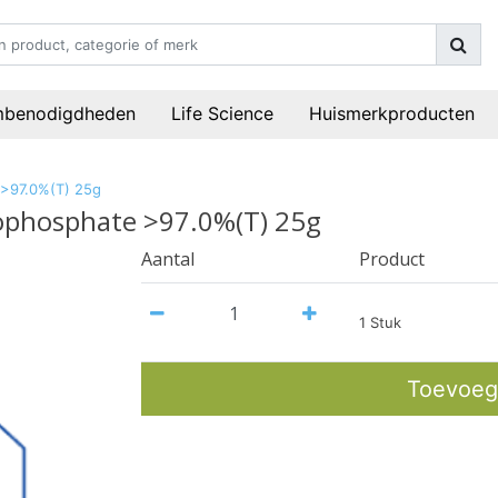
mbenodigdheden
Life Science
Huismerkproducten
 >97.0%(T) 25g
rophosphate >97.0%(T) 25g
Aantal
Product
1 Stuk
Toevoeg