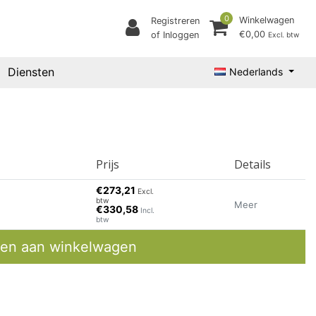
0
Winkelwagen
Registreren
€0,00
of Inloggen
Excl. btw
Diensten
Nederlands
Prijs
Details
€273,21
Excl.
btw
Meer
€330,58
Incl.
btw
en aan winkelwagen