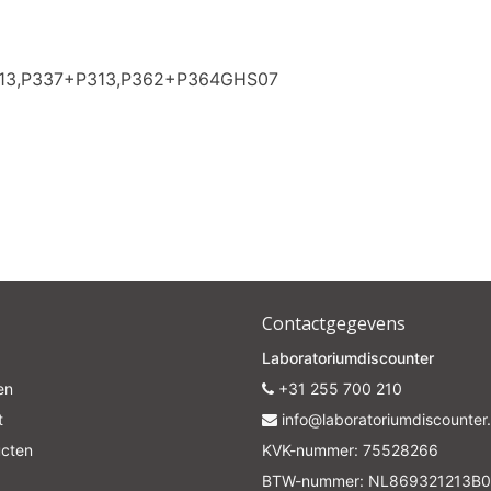
313,P337+P313,P362+P364GHS07
Contactgegevens
Laboratoriumdiscounter
en
+31 255 700 210
t
info@laboratoriumdiscounter.
ucten
KVK-nummer: 75528266
BTW-nummer: NL869321213B0