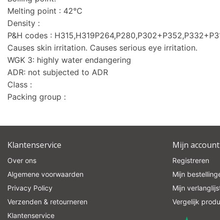
Melting point : 42°C
Density :
P&H codes : H315,H319P264,P280,P302+P352,P332+P
Causes skin irritation. Causes serious eye irritation.
WGK 3: highly water endangering
ADR: not subjected to ADR
Class :
Packing group :
Klantenservice
Mijn account
Over ons
Registreren
Algemene voorwaarden
Mijn bestelling
Privacy Policy
Mijn verlanglijs
Verzenden & retourneren
Vergelijk prod
Klantenservice