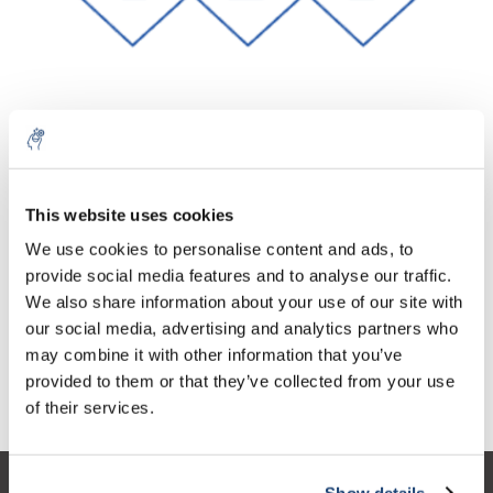
10% discount on your next
Aantal
Product
Prijs
Details
order
This website uses cookies
€33,12
We use cookies to personalise content and ads, to
Excl. btw
Meer
1 Stuk
€40,08
provide social media features and to analyse our traffic.
Sign up for our newsletter to stay
Incl. btw
We also share information about your use of our site with
informed about our new products, and
Toevoegen aan winkelwagen
our social media, advertising and analytics partners who
receive a 10% discount on your next
may combine it with other information that you’ve
purchase for all chemical products from
provided to them or that they’ve collected from your use
our own brand 😀
Informatie
of their services.
Show details