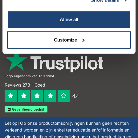
Klantenservice
Subscribe
Mijn account
Allow all
Contactgegevens
Your discount is valid with a minimum order value of
€50.00
Openingstijden
Customize
Logo eigendom van TrustPilot
Reviews 273 - Goed
4.4
Geverifieerd bedrijf
Let op! Op onze productomschrijvingen kunnen geen rechten
verleend worden en zijn enkel ter educatie en/of informatie en
zijn geen handleiding of omschrijving hoe u het product kan en