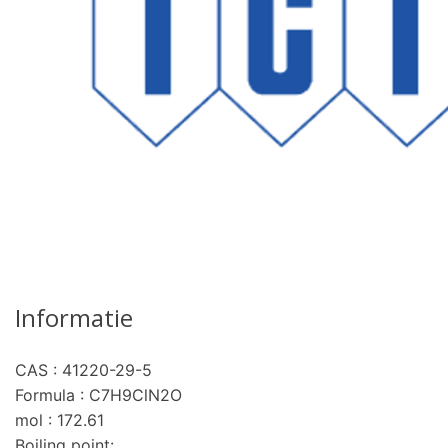
Informatie
CAS : 41220-29-5
Formula : C7H9ClN2O
mol : 172.61
Boiling point: