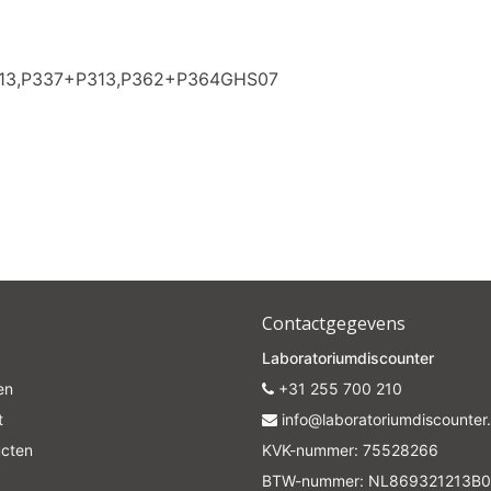
313,P337+P313,P362+P364GHS07
Contactgegevens
Laboratoriumdiscounter
en
+31 255 700 210
t
info@laboratoriumdiscounter.
ucten
KVK-nummer: 75528266
BTW-nummer: NL869321213B0