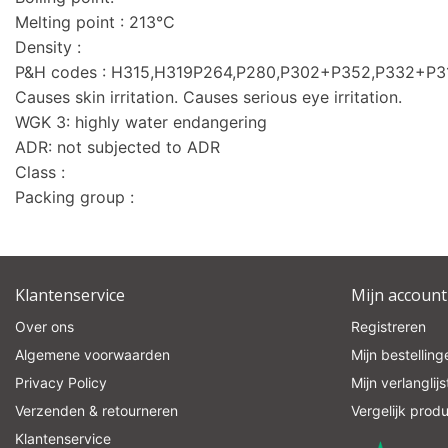
Melting point : 213°C
Density :
P&H codes : H315,H319P264,P280,P302+P352,P332+P
Causes skin irritation. Causes serious eye irritation.
WGK 3: highly water endangering
ADR: not subjected to ADR
Class :
Packing group :
Klantenservice
Mijn account
Over ons
Registreren
Algemene voorwaarden
Mijn bestelling
Privacy Policy
Mijn verlanglijs
Verzenden & retourneren
Vergelijk prod
Klantenservice