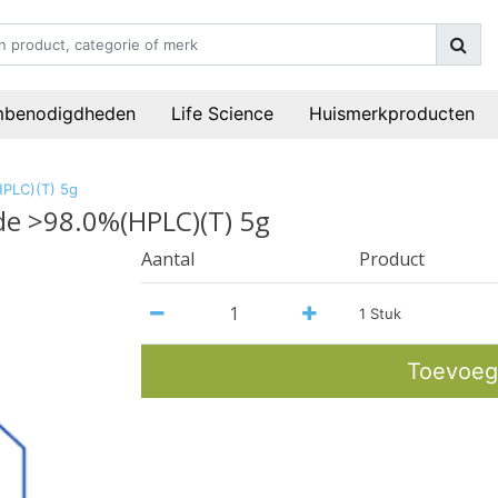
mbenodigdheden
Life Science
Huismerkproducten
HPLC)(T) 5g
de >98.0%(HPLC)(T) 5g
Aantal
Product
1 Stuk
Toevoeg